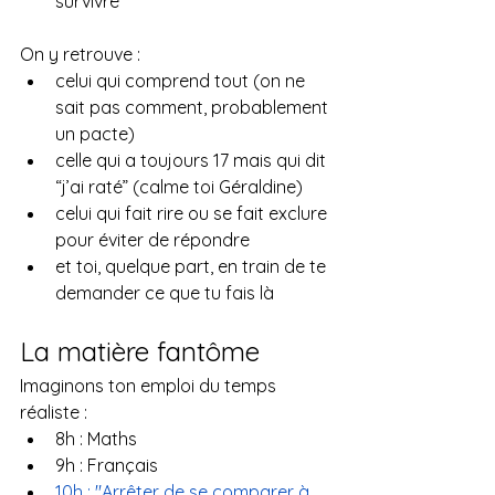
survivre
On y retrouve :
celui qui comprend tout (on ne 
sait pas comment, probablement 
un pacte)
celle qui a toujours 17 mais qui dit 
“j’ai raté” (calme toi Géraldine)
celui qui fait rire ou se fait exclure 
pour éviter de répondre
et toi, quelque part, en train de te 
demander ce que tu fais là
La matière fantôme
Imaginons ton emploi du temps 
réaliste :
8h : Maths
9h : Français
10h : "Arrêter de se comparer à 