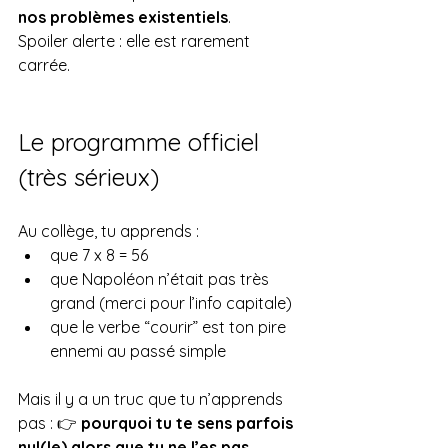
nos problèmes existentiels
.
Spoiler alerte : elle est rarement 
carrée.
Le programme officiel 
(très sérieux)
Au collège, tu apprends :
que 7 x 8 = 56
que Napoléon n’était pas très 
grand (merci pour l’info capitale)
que le verbe “courir” est ton pire 
ennemi au passé simple
Mais il y a un truc que tu n’apprends 
pas : 👉 
pourquoi tu te sens parfois 
nul(le) alors que tu ne l’es pas