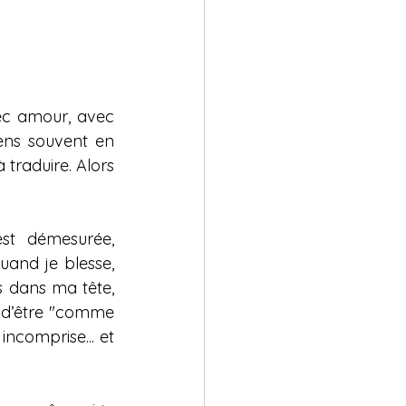
ec amour, avec 
ens souvent en 
raduire. Alors 
st démesurée, 
uand je blesse, 
 dans ma tête, 
 d’être "comme 
ncomprise... et 