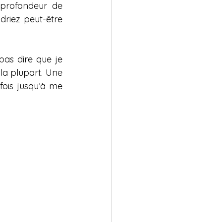
 profondeur de 
riez peut-être 
as dire que je 
 la plupart. Une 
ois jusqu’à me 