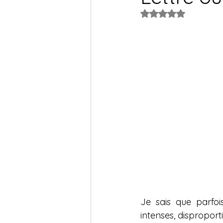
Noté NaN étoiles s
Je sais que parfo
intenses, disproport