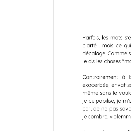
Parfois, les mots s
clarté… mais ce qui
décalage. Comme si 
je dis les choses "ma
Contrairement à b
exacerbée, envahiss
même sans le vouloi
je culpabilise, je 
ça", de ne pas savoi
je sombre, violemme