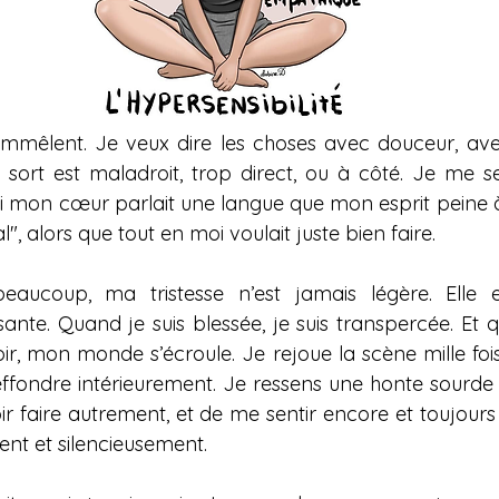
’emmêlent. Je veux dire les choses avec douceur, av
 sort est maladroit, trop direct, ou à côté. Je me s
mon cœur parlait une langue que mon esprit peine à t
l", alors que tout en moi voulait juste bien faire.
eaucoup, ma tristesse n’est jamais légère. Elle e
ante. Quand je suis blessée, je suis transpercée. Et q
r, mon monde s’écroule. Je rejoue la scène mille fois
m’effondre intérieurement. Je ressens une honte sourde
r faire autrement, et de me sentir encore et toujours i
nt et silencieusement.