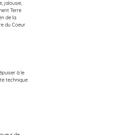
 jalousie, 
ment Terre 
en de la 
tre du Coeur 
épuiser à le 
te technique 
ngueur de 