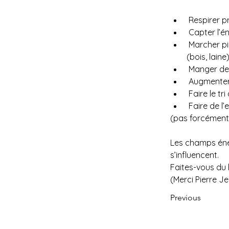
 Respirer 
 Capter l’é
 Marcher pieds nus dans des lieux naturels, ou sur des matériaux naturels chauds 
(bois, laine
 Manger des
 Augmenter
 Faire le t
 Faire de l’
(pas forcément d
Les champs éner
s’influencent. 
Faites-vous du b
(Merci Pierre J
Previous