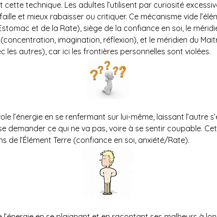
ette technique. Les adultes l’utilisent par curiosité excessive,
faille et mieux rabaisser ou critiquer. Ce mécanisme vide l’élé
Estomac et de la Rate), siège de la confiance en soi, le méridi
e (concentration, imagination, réflexion), et le méridien du Mai
c les autres), car ici les frontières personnelles sont violées.
 vole l’énergie en se renfermant sur lui-même, laissant l’autre s’
se demander ce qui ne va pas, voire à se sentir coupable. Cet
ns de l’Élément Terre (confiance en soi, anxiété/Rate).
le l’énergie en se plaignant et en racontant ses malheurs à lo