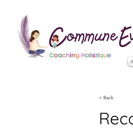
A
< Back
Reco