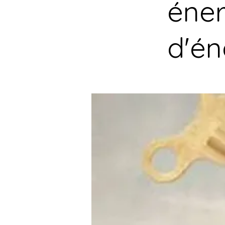
éner
d'én