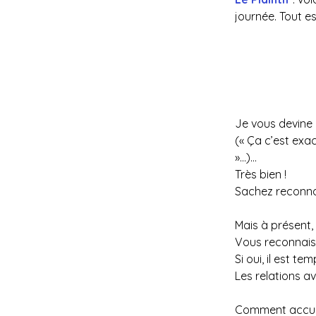
journée. Tout es
Je vous devine 
(« Ça c’est exa
»…)… 
Très bien ! 
Sachez reconnai
Mais à présent, 
Vous reconnaiss
Si oui, il est t
Les relations a
Comment accumul