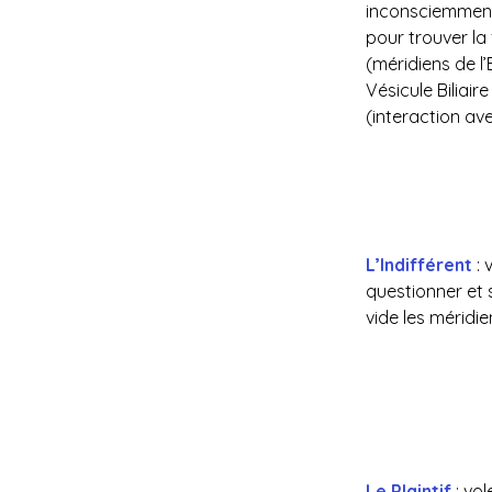
inconsciemment c
pour trouver la 
(méridiens de l’
Vésicule Biliair
(interaction ave
L’Indifférent
 :
questionner et 
vide les méridie
Le Plaintif
 : vo