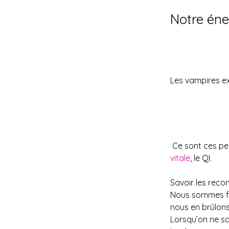
Notre éne
Les vampires exi
 Ce sont ces p
vitale
, le QI.
Savoir les reco
Nous sommes fai
nous en brûlons 
Lorsqu’on ne sai