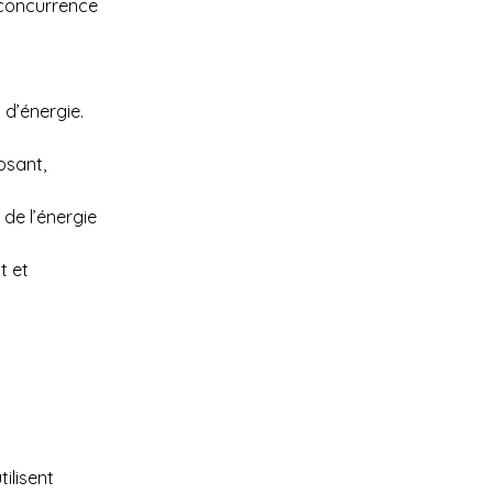
 concurrence 
 d’énergie.
osant, 
 de l’énergie 
t et 
ilisent 